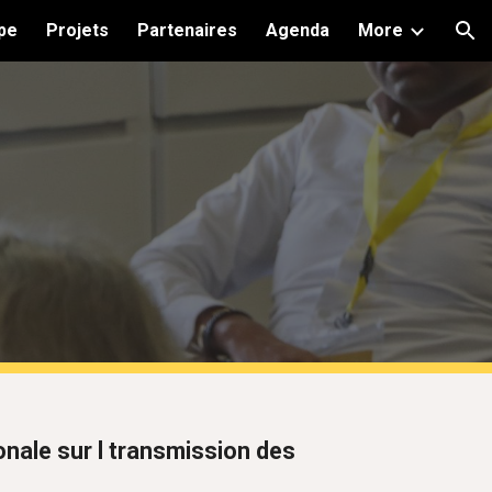
pe
Projets
Partenaires
Agenda
More
ion
onale sur l transmission des