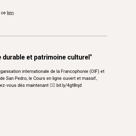
a ce
lien
.
urable et patrimoine culturel"
rganisation internationale de la Francophonie (OIF) et
 de San Pedro, le Cours en ligne ouvert et massif,
ivez-vous dès maintenant 👉🏾 bit.ly/4gt8njd