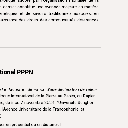
storique adopté par l’Organisation mondiale de la
 Ce dernier constitue une avancée majeure en matière
génétiques et de savoirs traditionnels associés, en
nnaissance des droits des communautés détentrices
ational PPPN
al et lacustre : définition d’une déclaration de valeur
lloque international de la Pierre au Papier, du Papier
e, du 5 au 7 novembre 2024, l’Université Senghor
, l'Agence Universitaire de la Francophonie, et
).
per en présentiel ou en distanciel :